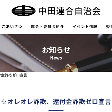
ごあいさつ
部会・委員会紹介
イベント情報
委
お知らせ
News
付金詐欺ゼロ宣言
※オレオレ詐欺、還付金詐欺ゼロ宣言