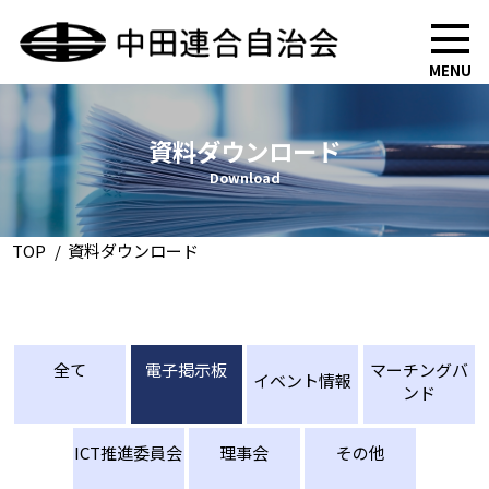
MENU
資料ダウンロード
Download
TOP
資料ダウンロード
全て
電子掲示板
マーチングバ
イベント情報
ンド
ICT推進委員会
理事会
その他