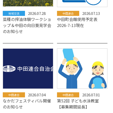
2026.07.28
2026.07.13
地域交流
中田連合
菜種の搾油体験ワークショ
中田町会館使用予定表
ップ＆中田の向日葵見学会
2026-7-13現在
のお知らせ
2026.07.04
2026.07.01
中田連合
中田連合
なかだフェスティバル開催
第52回 子ども水泳教室
のお知らせ
【募集期間延長】