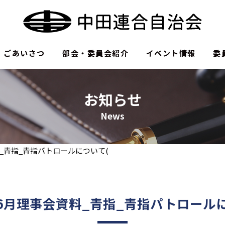
ごあいさつ
部会・委員会紹介
イベント情報
委
お知らせ
News
料_青指_青指パトロールについて(
年6月理事会資料_青指_青指パトロール