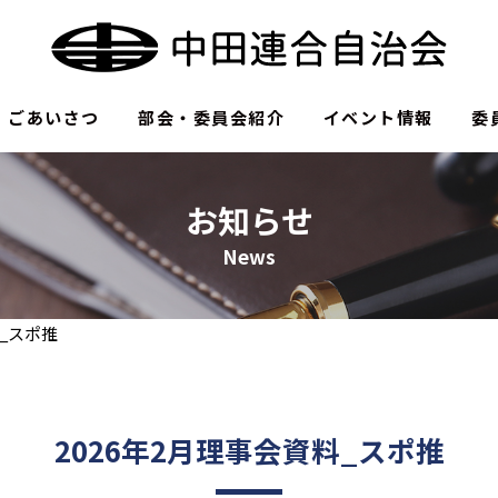
ごあいさつ
部会・委員会紹介
イベント情報
委
お知らせ
News
料_スポ推
2026年2月理事会資料_スポ推