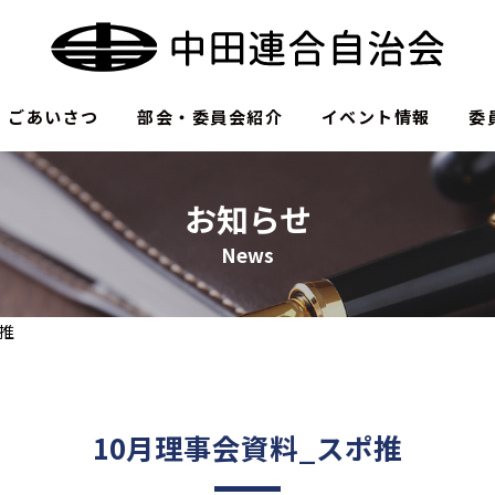
ごあいさつ
部会・委員会紹介
イベント情報
委
お知らせ
News
推
10月理事会資料_スポ推