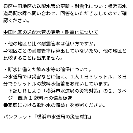
泉区中田地区の送配水管の更新・耐震化について横浜市水
道局配水課へ問い合わせ、回答をいただきましたのでご確
認ください。
中田地区の送配水管の更新・耐震化について
・他の地区と比べ耐震管率は低い方ですか。
⇒地区ごとの耐震管率は算出していないため、他の地区と
比較することは出来ません。
・断水に備えた飲み水等の確保について。
⇒水道局では災害などに備え、１人１日３リットル、３日
分で９リットルの飲料水備蓄をお願いしています。
下記ＵＲＬより「横浜市水道局の災害対策」の２、３ペ
ージ「自助 １ 飲料水の備蓄促進
●家庭における飲料水の備蓄」を参照ください。
パンフレット「横浜市水道局の災害対策」